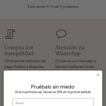
Está viendo 17-11 de 11 productos
Compra con
Atención vía
tranquilidad
WhatsApp
Ofrecemos métodos de
Envíanos un mensaje si
pago fiables y seguros.
tienes cualquier duda.
Pruébalo sin miedo
​
Envío gratis puerta
Guía de tallas en
Si es tu primera vez, tienes un 10% en tu primer pedido
a puerta
cada prenda