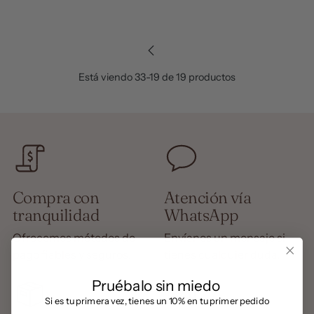
Está viendo 33-19 de 19 productos
Compra con
Atención vía
tranquilidad
WhatsApp
Ofrecemos métodos de
Envíanos un mensaje si
pago fiables y seguros.
tienes cualquier duda.
Pruébalo sin miedo
​
Si es tu primera vez, tienes un 10% en tu primer pedido